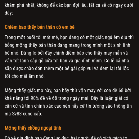
khám phá nhất, không để các bạn đợi lâu, tất cả sẽ có ngay dưới
đây:
Chiêm bao thấy bản thân có em bé
Trong một buổi tối mát mẻ, bạn đang có một giấc ngủ êm dịu thì
bỗng mộng thấy bản thân đang mang trong mình một sinh linh
bé nhỏ. Đừng lo bởi đây chính điềm báo cho thấy may mắn và
vận tốt lành sắp gõ cửa tới bạn và gia đình mình. Có lẽ cả nhà
sắp được chào đón thêm một bé gái góp vui và đem lại tài lộc
tốt cho mái ấm nhỏ.
Mộng thấy giấc mơ này, bạn hãy thử vận may với con đề 68 bởi
khả năng tới 90% đề về 68 trong ngày mai. Đây là luận giải có
căn cứ và tính chính xác cao nên hãy cứ tin tưởng vào thông tin
mà Sv88 cung cấp.
Mộng thấy chồng ngoại tình
Có vẻ gia đình bạn đang lục đục, hai người đã có xích mích to