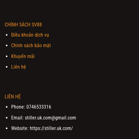
CHÍNH SÁCH SV88
Điều khoản dịch vụ
Chính sách bảo mật
Khuyến mãi
Liên hệ
LIÊN HỆ
Phone: 0746533316
Email:
stiller.uk.com@gmail.com
Website: https://stiller.uk.com/