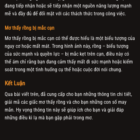
đang tiếp nhận hoặc sẽ tiếp nhận một nguồn năng lượng mạnh
mẽ và đầy đủ để đối mặt với các thách thức trong công việc.
Mơ thấy rồng bị mắc cạn
Mơ thấy rồng bị mắc cạn có thể được hiểu là một biểu tượng của
nguy cơ hoặc mất mát. Trong hình ảnh này, rồng – biểu tượng
của sức mạnh và quyền lực – bị mắc kẹt trên cạn, điều này có
thể ám chỉ rằng bạn đang cảm thấy mất đi sức mạnh hoặc kiểm
soát trong một tình huống cụ thể hoặc cuộc đời nói chung.
Kết Luận
Qua bài viết trên, đã cung cấp cho bạn những thông tin chi tiết,
giải mã các giấc mơ thấy rồng và cho bạn những con số may
mắn. Hy vọng thông tin này sẽ giúp ích cho bạn và giải đáp
những điều kì lạ mà bạn gặp phải trong mơ.