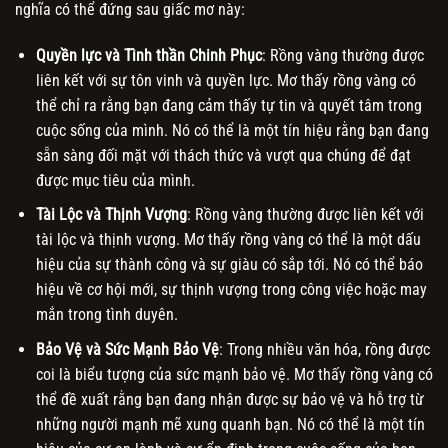
nghĩa có thể đứng sau giấc mơ này:
Quyền lực và Tình thần Chinh Phục
: Rồng vàng thường được
liên kết với sự tôn vinh và quyền lực. Mơ thấy rồng vàng có
thể chỉ ra rằng bạn đang cảm thấy tự tin và quyết tâm trong
cuộc sống của mình. Nó có thể là một tín hiệu rằng bạn đang
sẵn sàng đối mặt với thách thức và vượt qua chúng để đạt
được mục tiêu của mình.
Tài Lộc và Thịnh Vượng
: Rồng vàng thường được liên kết với
tài lộc và thịnh vượng. Mơ thấy rồng vàng có thể là một dấu
hiệu của sự thành công và sự giàu có sắp tới. Nó có thể báo
hiệu về cơ hội mới, sự thịnh vượng trong công việc hoặc may
mắn trong tình duyên.
Bảo Vệ và Sức Mạnh Bảo Vệ
: Trong nhiều văn hóa, rồng được
coi là biểu tượng của sức mạnh bảo vệ. Mơ thấy rồng vàng có
thể đề xuất rằng bạn đang nhận được sự bảo vệ và hỗ trợ từ
những người mạnh mẽ xung quanh bạn. Nó có thể là một tín