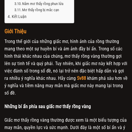
Nằm mơ thấy rồng phun lửa
Mơ thấy rồng bị mắc cạn
Kết Luận
Giới Thiệu
Trong thế giới của những giấc mơ, hình ảnh của rồng thường
mang theo một sự huyền bí và ám ảnh đầy bí ẩn. Trong số các
hình thái khác nhau của chúng, mơ thấy rồng vàng thường gợi
lên sự tinh tế và quý phái. Tuy nhiên, khi giấc mơ này kết hợp với
việc đánh số trong số đề, nó lại trở nên đặc biệt hấp dẫn và gợi
ra nhiều ý nghĩa khác nhau. Hãy cùng
Sv88
khám phá sâu hơn về
ý nghĩa và tiềm năng may mắn mà giấc mơ này mang lại trong
số đề.
Những bí ẩn phía sau giấc mơ thấy rồng vàng
Giấc mơ thấy rồng vàng thường được xem là một biểu tượng của
may mắn, quyền lực và sức mạnh. Dưới đây là một số bí ẩn và ý