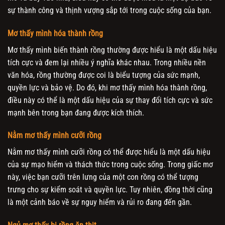
sự thành công và thịnh vượng sắp tới trong cuộc sống của bạn.
Mơ thấy mình hóa thành rồng
Mơ thấy mình biến thành rồng thường được hiểu là một dấu hiệu
tích cực và đem lại nhiều ý nghĩa khác nhau. Trong nhiều nền
văn hóa, rồng thường được coi là biểu tượng của sức mạnh,
quyền lực và bảo vệ. Do đó, khi mơ thấy mình hóa thành rồng,
điều này có thể là một dấu hiệu của sự thay đổi tích cực và sức
mạnh bên trong bạn đang được kích thích.
Nằm mơ thấy mình cưỡi rồng
Nằm mơ thấy mình cưỡi rồng có thể được hiểu là một dấu hiệu
của sự mạo hiểm và thách thức trong cuộc sống. Trong giấc mơ
này, việc bạn cưỡi trên lưng của một con rồng có thể tượng
trưng cho sự kiểm soát và quyền lực. Tuy nhiên, đồng thời cũng
là một cảnh báo về sự nguy hiểm và rủi ro đang đến gần.