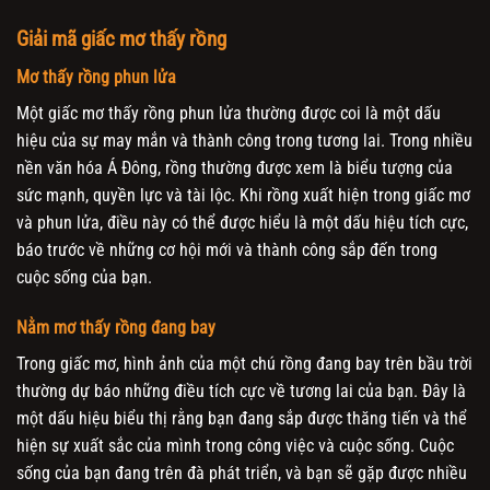
Giải mã giấc mơ thấy rồng
Mơ thấy rồng phun lửa
Một giấc mơ thấy rồng phun lửa thường được coi là một dấu
hiệu của sự may mắn và thành công trong tương lai. Trong nhiều
nền văn hóa Á Đông, rồng thường được xem là biểu tượng của
sức mạnh, quyền lực và tài lộc. Khi rồng xuất hiện trong giấc mơ
và phun lửa, điều này có thể được hiểu là một dấu hiệu tích cực,
báo trước về những cơ hội mới và thành công sắp đến trong
cuộc sống của bạn.
Nằm mơ thấy rồng đang bay
Trong giấc mơ, hình ảnh của một chú rồng đang bay trên bầu trời
thường dự báo những điều tích cực về tương lai của bạn. Đây là
một dấu hiệu biểu thị rằng bạn đang sắp được thăng tiến và thể
hiện sự xuất sắc của mình trong công việc và cuộc sống. Cuộc
sống của bạn đang trên đà phát triển, và bạn sẽ gặp được nhiều