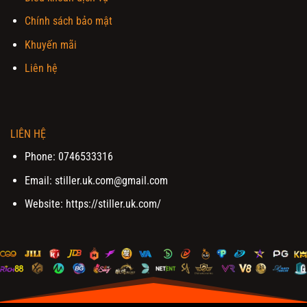
Chính sách bảo mật
Khuyến mãi
Liên hệ
LIÊN HỆ
Phone: 0746533316
Email:
stiller.uk.com@gmail.com
Website: https://stiller.uk.com/