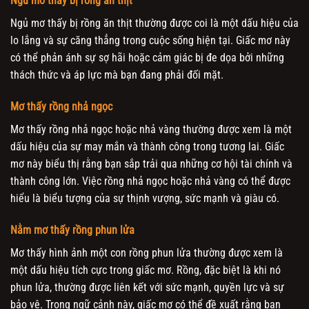
Ngủ mơ thấy bị rồng ăn thịt
Ngủ mơ thấy bị rồng ăn thịt thường được coi là một dấu hiệu của
lo lắng và sự căng thẳng trong cuộc sống hiện tại. Giấc mơ này
có thể phản ánh sự sợ hãi hoặc cảm giác bị đe dọa bởi những
thách thức và áp lực mà bạn đang phải đối mặt.
Mơ thấy rồng nhả ngọc
Mơ thấy rồng nhả ngọc hoặc nhả vàng thường được xem là một
dấu hiệu của sự may mắn và thành công trong tương lai. Giấc
mơ này biểu thị rằng bạn sắp trải qua những cơ hội tài chính và
thành công lớn. Việc rồng nhả ngọc hoặc nhả vàng có thể được
hiểu là biểu tượng của sự thịnh vượng, sức mạnh và giàu có.
Nằm mơ thấy rồng phun lửa
Mơ thấy hình ảnh một con rồng phun lửa thường được xem là
một dấu hiệu tích cực trong giấc mơ. Rồng, đặc biệt là khi nó
phun lửa, thường được liên kết với sức mạnh, quyền lực và sự
bảo vệ. Trong ngữ cảnh này, giấc mơ có thể đề xuất rằng bạn