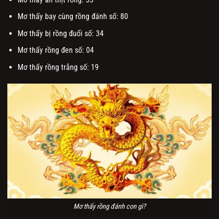
Mơ thấy bay cùng rồng đánh số: 80
Mơ thấy bị rồng đuổi số: 34
Mơ thấy rồng đen số: 04
Mơ thấy rồng trắng số: 19
Mơ thấy rồng đánh con gì?