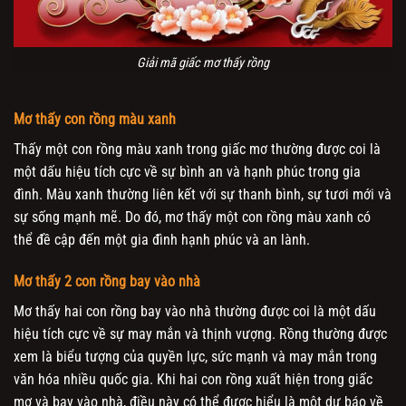
Giải mã giấc mơ thấy rồng
Mơ thấy con rồng màu xanh
Thấy một con rồng màu xanh trong giấc mơ thường được coi là
một dấu hiệu tích cực về sự bình an và hạnh phúc trong gia
đình. Màu xanh thường liên kết với sự thanh bình, sự tươi mới và
sự sống mạnh mẽ. Do đó, mơ thấy một con rồng màu xanh có
thể đề cập đến một gia đình hạnh phúc và an lành.
Mơ thấy 2 con rồng bay vào nhà
Mơ thấy hai con rồng bay vào nhà thường được coi là một dấu
hiệu tích cực về sự may mắn và thịnh vượng. Rồng thường được
xem là biểu tượng của quyền lực, sức mạnh và may mắn trong
văn hóa nhiều quốc gia. Khi hai con rồng xuất hiện trong giấc
mơ và bay vào nhà, điều này có thể được hiểu là một dự báo về